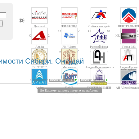
Деловой
ЖИЛФОНД
Сибакадемстрой
ЦЕНТРАЛЬНО
Новосибирск
Объектов: 14754
Объектов: 10084
АГЕНТСТВО
Объектов: 1362
НЕДВИЖИМОС
Объектов: 10
Альфа
РК "Центр
Русский фонд
Город 383
недвижимости"
недвижимости
имости Сибири. Онгудай
ГК "РОСТ"
Мегаполис
АкадемНедвижимость
АкадемПроект
Сортировать:
Название агентства
|
Название агентства
Арбат
БАЙТ
ГОРЖИЛОБМЕН
АН "Левобережно
По Вашему запросу ничего не найдено.
недвижимость