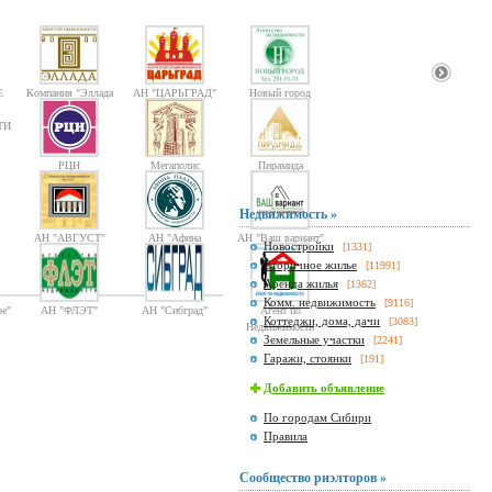
Е
Компания "Эллада
АН "ЦАРЬГРАД"
Новый город
2000"
ТИ
РЦН
Мегаполис
Пирамида
Недвижимость »
АН "АВГУСТ"
АН "Афина
АН "Ваш вариант"
Новостройки
[1331]
Паллада"
Вторичное жилье
[11991]
Аренда жилья
[1362]
Комм. недвижимость
[9116]
е"
АН "ФЛЭТ"
АН "Сибград"
Агент по
Коттеджи, дома, дачи
[3083]
Недвижимости
Земельные участки
[2241]
Гаражи, стоянки
[191]
Добавить объявление
По городам Сибири
Правила
Сообщество риэлторов »