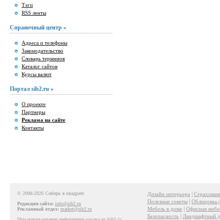
Тэги
RSS ленты
Справочный центр »
Адреса и телефоны
Законодательство
Словарь терминов
Каталог сайтов
Курсы валют
Портал sib2.ru »
О проекте
Партнеры
Реклама на сайте
Контакты
© 2008-2026 Сибирь в квадрате
|
Дизайн интерьера
Страхован
|
Полезные советы
Облицовка 
Редакция сайта:
info@sib2.ru
|
Мебель в доме
Офисная мебе
Рекламный отдел:
market@sib2.ru
|
Безопасность
Ландшафтный д
При использовании информации ссылка на Sib2.ru