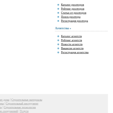
Каталог риэлторов
Рейтинг риэлторов
Статьи от риэлторов
Поиск риэлтора
Регистрация риэлтора
Агентства »
Каталог агентств
Рейтинг агентств
Новости агентств
Вакансии агентств
Регистрация агентства
|
нт дома
Строительные материалы
|
ека
Строительный инструмент
|
ти
Строительные технологии
|
во сооружений
Услуги