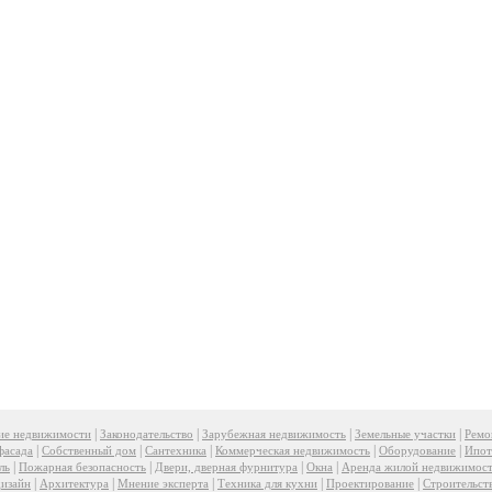
|
|
|
|
ие недвижимости
Законодательство
Зарубежная недвижимость
Земельные участки
Ремо
|
|
|
|
|
фасада
Собственный дом
Сантехника
Коммерческая недвижимость
Оборудование
Ипот
|
|
|
|
ль
Пожарная безопасность
Двери, дверная фурнитура
Окна
Аренда жилой недвижимос
|
|
|
|
|
изайн
Архитектура
Мнение эксперта
Техника для кухни
Проектирование
Строительст