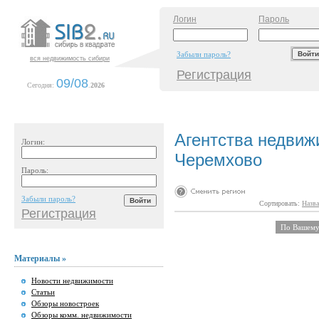
Логин
Пароль
Забыли пароль?
вся недвижимость сибири
Регистрация
09/08
Сегодня:
.
2026
Агентства недвиж
Логин:
Черемхово
Пароль:
Забыли пароль?
Сортировать:
Назва
Регистрация
По Вашему 
Материалы »
Новости недвижимости
Статьи
Обзоры новостроек
Обзоры комм. недвижимости