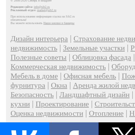
© 2008-2026 Сибирь в квадрате
Редакция сайта:
info@sib2.ru
Рекламный отдел:
market@sib2.ru
При использовании информации ссылка на Sib2.ru
обязательна!
Вы можете использовать
Наши кнопки и баннеры
|
Дизайн интерьера
Страхование недв
|
|
недвижимость
Земельные участки
Р
|
Полезные советы
Облицовка фасада
|
Коммерческая недвижимость
Оборуд
|
|
Мебель в доме
Офисная мебель
Пож
|
|
фурнитура
Окна
Аренда жилой нед
|
Безопасность
Ландшафтный дизайн
|
|
кухни
Проектирование
Строительс
|
|
Оценка недвижимости
Отопление
Н
|
О проекте