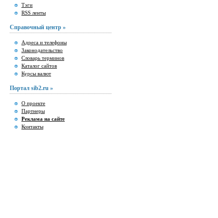
Тэги
RSS ленты
Справочный центр »
Адреса и телефоны
Законодательство
Словарь терминов
Каталог сайтов
Курсы валют
Портал sib2.ru »
О проекте
Партнеры
Реклама на сайте
Контакты