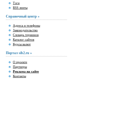
Тэги
RSS ленты
Справочный центр »
Адреса и телефоны
Законодательство
Словарь терминов
Каталог сайтов
Курсы валют
Портал sib2.ru »
О проекте
Партнеры
Реклама на сайте
Контакты