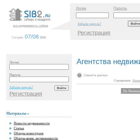
Логин
Пароль
Забыли пароль?
вся недвижимость сибири
Регистрация
07/08
Сегодня:
.
2026
Агентства недвиж
Логин:
Пароль:
Сортировать:
Назва
Забыли пароль?
По Вашему 
Регистрация
Материалы »
Новости недвижимости
Статьи
Обзоры новостроек
Обзоры комм. недвижимости