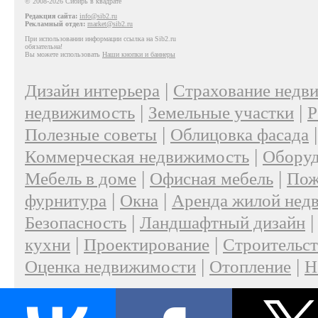
© 2008-2026 Сибирь в квадрате
Редакция сайта:
info@sib2.ru
Рекламный отдел:
market@sib2.ru
При использовании информации ссылка на Sib2.ru
обязательна!
Вы можете использовать
Наши кнопки и баннеры
|
Дизайн интерьера
Страхование недв
|
|
недвижимость
Земельные участки
Р
|
Полезные советы
Облицовка фасада
|
Коммерческая недвижимость
Оборуд
|
|
Мебель в доме
Офисная мебель
Пож
|
|
фурнитура
Окна
Аренда жилой нед
|
Безопасность
Ландшафтный дизайн
|
|
кухни
Проектирование
Строительс
|
|
Оценка недвижимости
Отопление
Н
|
О проекте